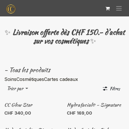
Se rendre au contenu
✨
Livraison offerte dès CHF 150.- d'achat
sur vos cosmétiques
✨
- Tous les produits
Soins
Cosmétiques
Cartes cadeaux
Trier par
Filtres
CC Glow Star
Hydrafacial® - Signature
CHF
340,00
CHF
169,00