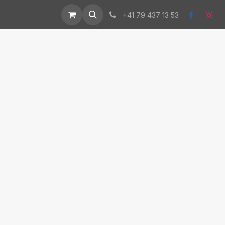
us
Événements
+41 79 437 13 53