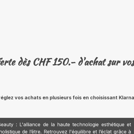
ferte dès CHF 150.- d'achat sur vo
é : réglez vos achats en plusieurs fois en choisissant Kla
eauty : L'alliance de la haute technologie esthétique et
olistique de l’être. Retrouvez l'équilibre et l’éclat grâce à