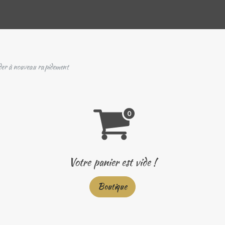
Rendez-vous
Votre avis nous intéresse
A propos de no
r à nouveau rapidement
Votre panier est vide !
Boutique