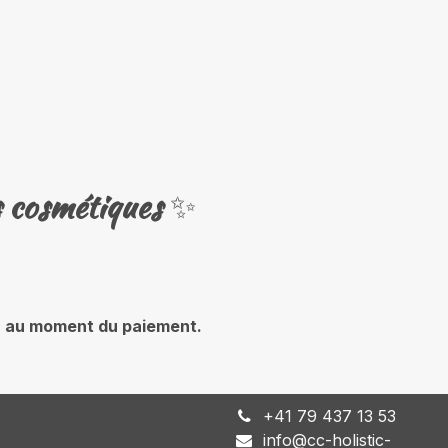
s cosmétiques
✨
rna au moment du paiement.
+
41 79 437 13 53
info@cc-holistic-