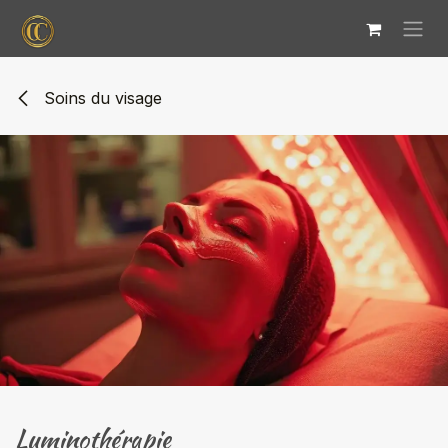
Se rendre au contenu
Soins du visage
Luminothérapie