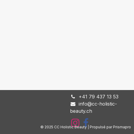
+
41 79 437 13 53
info@cc-holistic-
beauty.ch
© 2025 CC Holistic Beauty | Propulsé par Prismapro