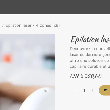
Rendez-vous
Votre avis nous intéresse
A propos de no
s
Epilation laser - 4 zones (x8)
Epilation las
Découvrez la nouvelle
laser de dernière gén
offre une solution de
capillaire durable et
CHF
2 350,00