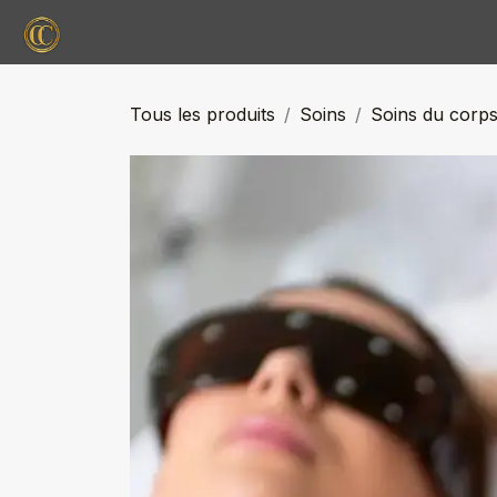
Se rendre au contenu
Accueil
Nos Services
Tarifs
e-shop
Tous les produits
Soins
Soins du corp